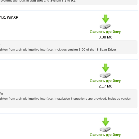
 systems with built-in USB port and System 8.1 to 9.1.
4.x, WinXP
Скачать драйвер
3.38 Мб
n
driver from a simple intuitive interface. Includes version 3.50 of the IS Scan Driver.
Скачать драйвер
2.17 Мб
\n
river from a simple intuitive interface. Installation instructions are provided. Includes version
Скачать драйвер