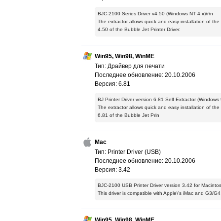
BJC-2100 Series Driver v4.50 (Windows NT 4.x)\r\n
The extractor allows quick and easy installation of the d
4.50 of the Bubble Jet Printer Driver.
Win95, Win98, WinME
Тип: Драйвер для печати
Последнее обновление: 20.10.2006
Версия: 6.81
BJ Printer Driver version 6.81 Self Extractor (Windows 
The extractor allows quick and easy installation of the d
6.81 of the Bubble Jet Prin
Mac
Тип: Printer Driver (USB)
Последнее обновление: 20.10.2006
Версия: 3.42
BJC-2100 USB Printer Driver version 3.42 for Macintos
This driver is compatible with Apple\'s iMac and G3/G4
Win95, Win98, WinME