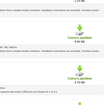
2.24 Мб
river from a simple intuitive interface. Installation instructions are provided. Includes version
Скачать драйвер
9.94 Мб
95 / 98 / Me)\r\n
river from a simple intuitive interface. Installation instructions are provided. Includes version
Скачать драйвер
4.79 Мб
h\r\n
 systems with built-in USB port and System 8.1 to 9.1.