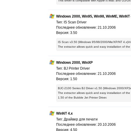
This driver is compatible with Apple\'s iMac and G3/G4
Windows 2000, Win95, Win98, WinME, WinNT 
Тип: IS Scan Driver
Последнее обновление: 21.10.2006
Версия: 3.50
IS Scan v3.50 (Windows 95/98/2000/Me/XP/NT 4.x)\r\
The extractor allows quick and easy installation of the 
Windows 2000, WinXP
Тип: BJ Printer Driver
Последнее обновление: 21.10.2006
Версия: 1.50
BJC-2100 Series BJ Driver v1.50 (Windows 2000/XP)\r
The extractor allows quick and easy installation of the d
1.50 of the Bubble Jet Printer Driver.
WinNT 4.x
Тип: Драйвер для печати
Последнее обновление: 20.10.2006
Версия: 4.50