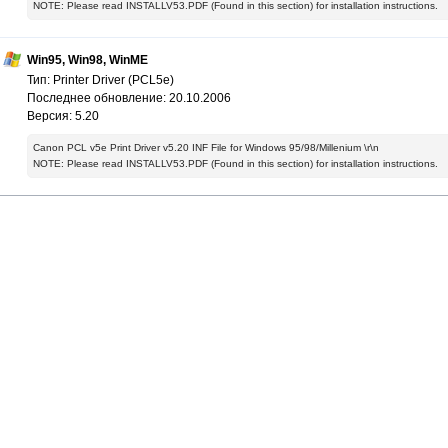
NOTE: Please read INSTALLV53.PDF (Found in this section) for installation instructions.
Win95, Win98, WinME
Тип: Printer Driver (PCL5e)
Последнее обновление: 20.10.2006
Версия: 5.20
Canon PCL v5e Print Driver v5.20 INF File for Windows 95/98/Millenium \r\n
NOTE: Please read INSTALLV53.PDF (Found in this section) for installation instructions.