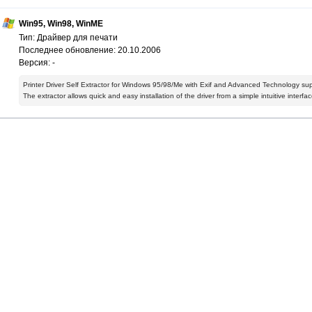
Win95, Win98, WinME
Тип: Драйвер для печати
Последнее обновление: 20.10.2006
Версия: -
Printer Driver Self Extractor for Windows 95/98/Me with Exif and Advanced Technology sup
The extractor allows quick and easy installation of the driver from a simple intuitive interfac