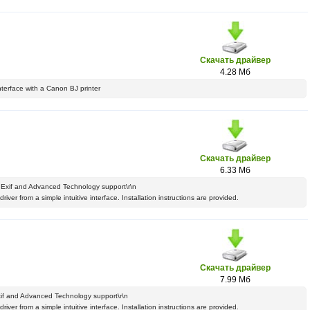
Скачать драйвер
4.28 Мб
interface with a Canon BJ printer
Скачать драйвер
6.33 Мб
h Exif and Advanced Technology support\r\n
river from a simple intuitive interface. Installation instructions are provided.
Скачать драйвер
7.99 Мб
Exif and Advanced Technology support\r\n
river from a simple intuitive interface. Installation instructions are provided.