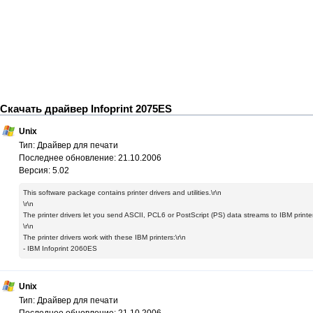
Скачать драйвер Infoprint 2075ES
Unix
Тип: Драйвер для печати
Последнее обновление: 21.10.2006
Версия: 5.02
This software package contains printer drivers and utilities.\r\n
\r\n
The printer drivers let you send ASCII, PCL6 or PostScript (PS) data streams to IBM printer
\r\n
The printer drivers work with these IBM printers:\r\n
- IBM Infoprint 2060ES
Unix
Тип: Драйвер для печати