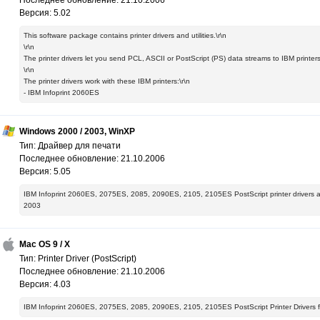
Последнее обновление: 21.10.2006
Версия: 5.02
This software package contains printer drivers and utilities.\r\n
\r\n
The printer drivers let you send PCL, ASCII or PostScript (PS) data streams to IBM printers
\r\n
The printer drivers work with these IBM printers:\r\n
- IBM Infoprint 2060ES
Windows 2000 / 2003, WinXP
Тип: Драйвер для печати
Последнее обновление: 21.10.2006
Версия: 5.05
IBM Infoprint 2060ES, 2075ES, 2085, 2090ES, 2105, 2105ES PostScript printer drivers 
2003
Mac OS 9 / X
Тип: Printer Driver (PostScript)
Последнее обновление: 21.10.2006
Версия: 4.03
IBM Infoprint 2060ES, 2075ES, 2085, 2090ES, 2105, 2105ES PostScript Printer Drivers 