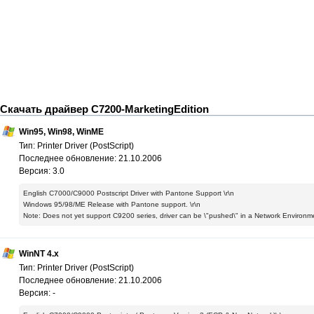
Скачать драйвер C7200-MarketingEdition
Win95, Win98, WinME
Тип: Printer Driver (PostScript)
Последнее обновление: 21.10.2006
Версия: 3.0
English C7000/C9000 Postscript Driver with Pantone Support \r\n
Windows 95/98/ME Release with Pantone support. \r\n
Note: Does not yet support C9200 series, driver can be \"pushed\" in a Network Environm
WinNT 4.x
Тип: Printer Driver (PostScript)
Последнее обновление: 21.10.2006
Версия: -