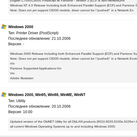
English C7000/C9000 Postscript w/ Pantone - Version 3 (ECP & Non-Network)\r\n
Windows NT 4.0 Release Including both Enhanced Parallel Support (ECP) and Pantone S
Note: Does not yet support C9200 models, driver cannot be \"pushed\" in a Network En
Windows 2000
Тип: Printer Driver (PostScript)
Последнее обновление: 21.10.2006
Версия: -
Windows 2000 Release Including both Enhanced Parallel Support (ECP) and Pantone Sup
Note: Does not yet support C9200 models, driver cannot be \"pushed\" in a Network Envir
\r\n
Pantone Supported Applications:\r\n
\r\n
Adobe Illustrator
Windows 2000, Win95, Win98, WinME, WinNT
Тип: Utility
Последнее обновление: 20.10.2006
Версия: 10.00
Updated version of the OkiNET Utility for all OkiLAN products (6010,6020,6100e,6100e+,
all current Windows Operating Systems up to and including Windows 2000.