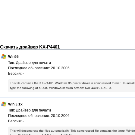
Скачать драйвер KX-P4401
Win95
Тип: Драйвер для печати
Последнее обновление: 20.10.2006
Версия: -
This file contains the KX-P4401 Windows 95 printer driver in compressed format. To install t
type the following at a DOS Windows session screen: KXP44019.EXE -d.
Win 3.1x
Тип: Драйвер для печати
Последнее обновление: 20.10.2006
Версия: -
This will decompress the files automatically. This compressed file contains the latest Window