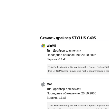
Скачать драйвер STYLUS C40S
WinME
Тип: Драйвер для печати
Последнее обновление: 20.10.2006
Версия: 6.1aE
This Self-extracting file contains the Epson Stylus C40
this EPSON printer driver, it is highly recommended t
Mac
Тип: Драйвер для печати
Последнее обновление: 20.10.2006
Версия: 1.1aS
This Self-extracting file contains the Epson Stylus C40