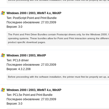
Windows 2000 / 2003, WinNT 4.x, WinXP
Тип: PostScript Point and Print Bundle
Последнее обновление: 27.03.2009
Версия: 3.0
The Point and Print Driver Bundles contain Postscript drivers only, for the Windows 2
operating systems. These bundles allow for Point and Print interaction among the different 
product specific download pages.
Windows 2000 / 2003, WinXP
Тип: PCL6 driver
Последнее обновление: 27.03.2009
Версия: 4.3.2.208
Before proceeding with the software installation, the printer must first be properly set up,
Windows 2000 / 2003, WinNT 4.x, WinXP
Тип: PCL5e Point and Print Bundle
Последнее обновление: 27.03.2009
Версия: 3.0