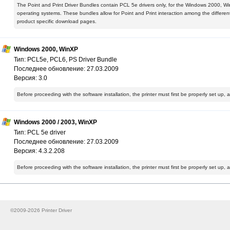
The Point and Print Driver Bundles contain PCL 5e drivers only, for the Windows 2000
operating systems. These bundles allow for Point and Print interaction among the different 
product specific download pages.
Windows 2000, WinXP
Тип: PCL5e, PCL6, PS Driver Bundle
Последнее обновление: 27.03.2009
Версия: 3.0
Before proceeding with the software installation, the printer must first be properly set up,
Windows 2000 / 2003, WinXP
Тип: PCL 5e driver
Последнее обновление: 27.03.2009
Версия: 4.3.2.208
Before proceeding with the software installation, the printer must first be properly set up,
©2009-2026 Printer Driver