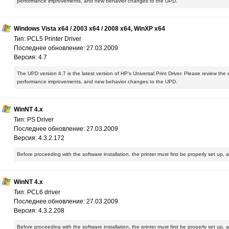
performance improvements, and new behavior changes to the UPD.
Windows Vista x64 / 2003 x64 / 2008 x64, WinXP x64
Тип: PCL5 Printer Driver
Последнее обновление: 27.03.2009
Версия: 4.7
The UPD version 4.7 is the latest version of HP's Universal Print Driver. Please review the
performance improvements, and new behavior changes to the UPD.
WinNT 4.x
Тип: PS Driver
Последнее обновление: 27.03.2009
Версия: 4.3.2.172
Before proceeding with the software installation, the printer must first be properly set up,
WinNT 4.x
Тип: PCL6 driver
Последнее обновление: 27.03.2009
Версия: 4.3.2.208
Before proceeding with the software installation, the printer must first be properly set up,