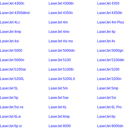
LaserJet 4300n
LaserJet 4300tn
LaserJet 4350
LaserJet 4350dtnsl
LaserJet 4350n
LaserJet 4350tn
LaserJet 4Lc
LaserJet 4m
LaserJet 4m Plus
LaserJet 4mp
LaserJet 4mv
LaserJet 4p
LaserJet 4si
LaserJet 4si mx
LaserJet 4v
LaserJet 5000
LaserJet 5000dn
LaserJet 5000gn
LaserJet 5000n
LaserJet 5100
LaserJet 5100dtn
LaserJet 5100se
LaserJet 5100tn
LaserJet 5200
LaserJet 5200L
LaserJet 5200LX
LaserJet 5200n
LaserJet 5L
LaserJet 5m
LaserJet 5mp
LaserJet 5p
LaserJet 5se
LaserJet 5si
LaserJet 5si nx
LaserJet 6L
LaserJet 6L Pro
LaserJet 6Lxi
LaserJet 6mp
LaserJet 6p
LaserJet 6p xi
LaserJet 8000
LaserJet 8000dn