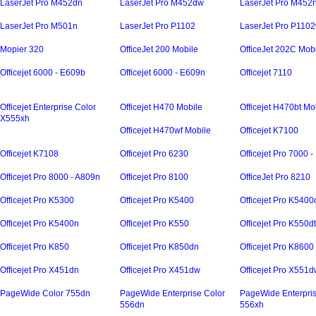
LaserJet Pro M452dn
LaserJet Pro M452dw
LaserJet Pro M452
LaserJet Pro M501n
LaserJet Pro P1102
LaserJet Pro P110
Mopier 320
OfficeJet 200 Mobile
OfficeJet 202C Mob
Officejet 6000 - E609b
Officejet 6000 - E609n
Officejet 7110
Officejet Enterprise Color
Officejet H470 Mobile
Officejet H470bt Mo
X555xh
Officejet H470wf Mobile
Officejet K7100
Officejet K7108
Officejet Pro 6230
Officejet Pro 7000 
Officejet Pro 8000 - A809n
Officejet Pro 8100
OfficeJet Pro 8210
Officejet Pro K5300
Officejet Pro K5400
Officejet Pro K5400
Officejet Pro K5400n
Officejet Pro K550
Officejet Pro K550d
Officejet Pro K850
Officejet Pro K850dn
Officejet Pro K8600
Officejet Pro X451dn
Officejet Pro X451dw
Officejet Pro X551
PageWide Color 755dn
PageWide Enterprise Color
PageWide Enterpris
556dn
556xh